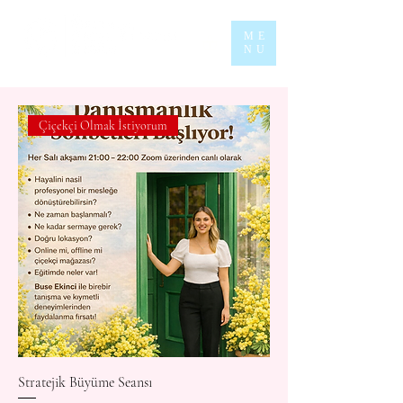
ME
NU
Çiçekçi Olmak İstiyorum
Stratejik Büyüme Seansı